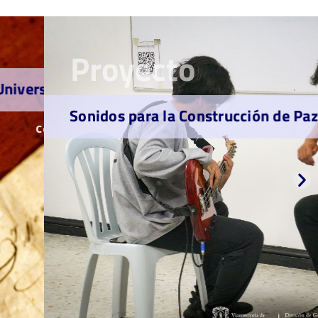
Proyecto
itario
Sonidos para la Construcción de Paz
onocer más
C