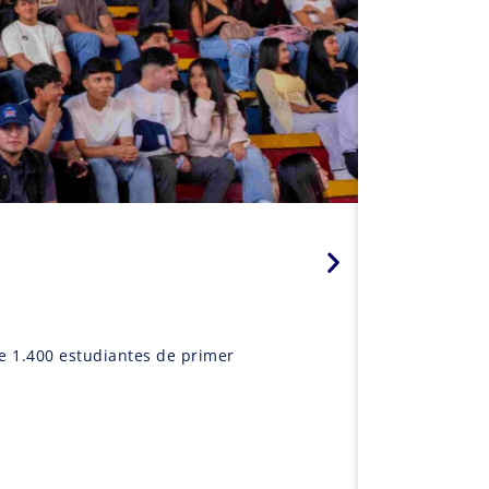
La magia
de 1.400 estudiantes de primer
Durante 
participa