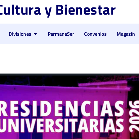
Cultura y Bienestar
Divisiones
PermaneSer
Convenios
Magazín